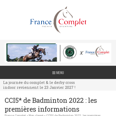
La journée du complet & le derby cross
MENU
indoor reviennent le 23 Janvier 2027 !
La journée du complet & le derby cross
indoor reviennent le 23 Janvier 2027 !
La journée du complet & le derby cross
CCI5* de Badminton 2022 : les
indoor reviennent le 23 Janvier 2027 !
premières informations
France Complet
»
Non classé
»
CCI5* de Badminton 2022 : les premières