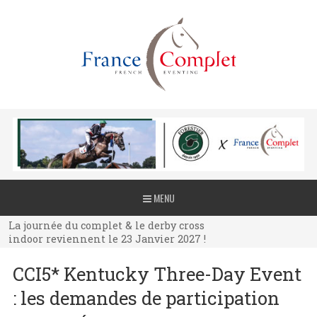
La journée du complet & le derby cross
MENU
indoor reviennent le 23 Janvier 2027 !
La journée du complet & le derby cross
indoor reviennent le 23 Janvier 2027 !
La journée du complet & le derby cross
CCI5* Kentucky Three-Day Event
indoor reviennent le 23 Janvier 2027 !
: les demandes de participation