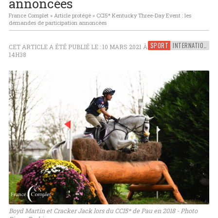
annoncées
France Complet
»
Article protégé
»
CCI5* Kentucky Three-Day Event : les
demandes de participation annoncées
SPORT
INTERNATIONAL
CET ARTICLE A ÉTÉ PUBLIÉ LE : 10 MARS 2021 À
14H38
Boyd Martin et Cracker Jack lors du CCI5* de Pau en 2018 - Photo