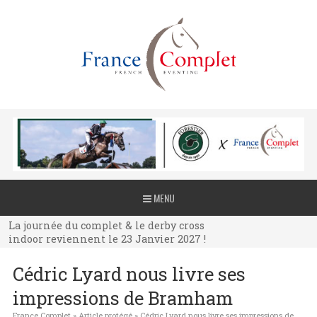
La journée du complet & le derby cross
MENU
indoor reviennent le 23 Janvier 2027 !
La journée du complet & le derby cross
indoor reviennent le 23 Janvier 2027 !
La journée du complet & le derby cross
Cédric Lyard nous livre ses
indoor reviennent le 23 Janvier 2027 !
impressions de Bramham
France Complet
»
Article protégé
»
Cédric Lyard nous livre ses impressions de