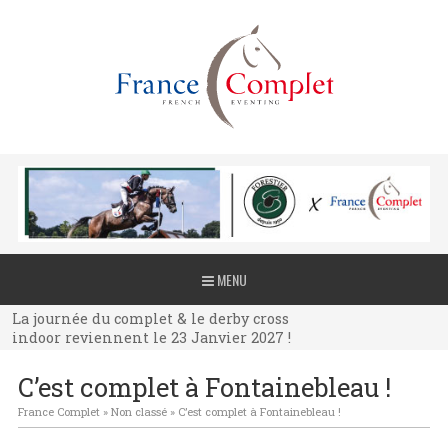
La journée du complet & le derby cross
MENU
indoor reviennent le 23 Janvier 2027 !
La journée du complet & le derby cross
indoor reviennent le 23 Janvier 2027 !
La journée du complet & le derby cross
C’est complet à Fontainebleau !
indoor reviennent le 23 Janvier 2027 !
France Complet
»
Non classé
»
C’est complet à Fontainebleau !