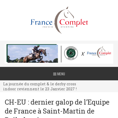
La journée du complet & le derby cross
MENU
indoor reviennent le 23 Janvier 2027 !
La journée du complet & le derby cross
indoor reviennent le 23 Janvier 2027 !
La journée du complet & le derby cross
CH-EU : dernier galop de l’Equipe
indoor reviennent le 23 Janvier 2027 !
de France à Saint-Martin de