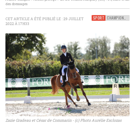
des dressages
SPORT
CHAMPIONNATS D'EUROPE JEUNES
CET ARTICLE A ÉTÉ PUBLIÉ LE : 29 JUILLET
2022 À 17H33
Zazie Gradeau et César de Commarin - (c) Photo Aurélie Esclozas