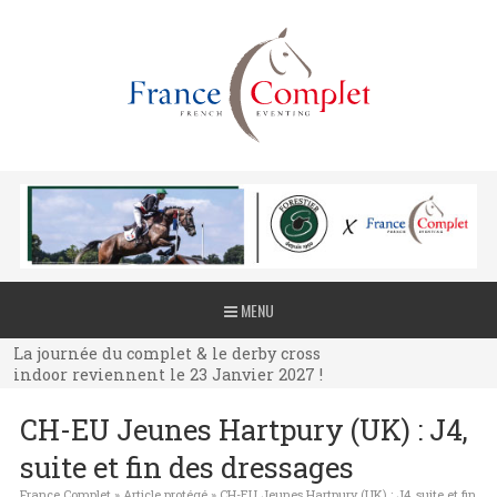
La journée du complet & le derby cross
MENU
indoor reviennent le 23 Janvier 2027 !
La journée du complet & le derby cross
indoor reviennent le 23 Janvier 2027 !
La journée du complet & le derby cross
CH-EU Jeunes Hartpury (UK) : J4,
indoor reviennent le 23 Janvier 2027 !
suite et fin des dressages
France Complet
»
Article protégé
»
CH-EU Jeunes Hartpury (UK) : J4, suite et fin