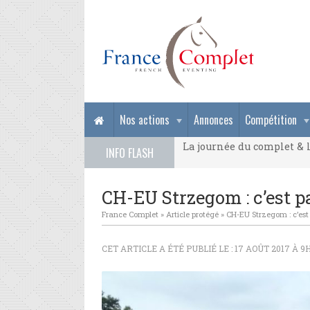
La journée du complet & l
Nos actions
Annonces
Compétition
La journée du complet & l
INFO FLASH
La journée du complet & l
CH-EU Strzegom : c’est pa
France Complet
»
Article protégé
»
CH-EU Strzegom : c’est 
CET ARTICLE A ÉTÉ PUBLIÉ LE : 17 AOÛT 2017 À 9