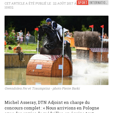
SPORT
INTERNATIONAL
CET ARTICLE A ÉTÉ PUBLIÉ LE : 22 AOÛT 2017 À
10H32
Gwendolen Fer et Traumprinz - photo Pierre Barki
Michel Asseray, DTN Adjoint en charge du
concours complet : « Nous arrivions en Pologne