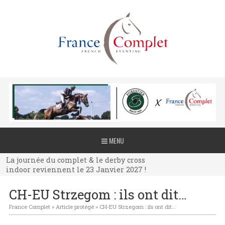
La journée du complet & le derby cross
MENU
indoor reviennent le 23 Janvier 2027 !
La journée du complet & le derby cross
indoor reviennent le 23 Janvier 2027 !
La journée du complet & le derby cross
CH-EU Strzegom : ils ont dit…
indoor reviennent le 23 Janvier 2027 !
France Complet
»
Article protégé
»
CH-EU Strzegom : ils ont dit…