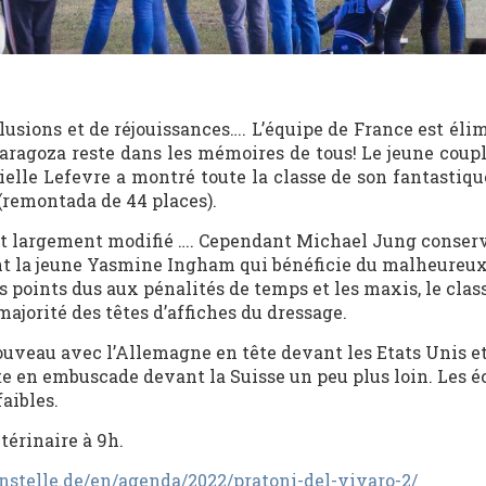
llusions et de réjouissances…. L’équipe de France est él
aragoza reste dans les mémoires de tous! Le jeune coupl
yrielle Lefevre a montré toute la classe de son fantasti
 (remontada de 44 places).
est largement modifié …. Cependant Michael Jung conser
nt la jeune Yasmine Ingham qui bénéficie du malheureu
es points dus aux pénalités de temps et les maxis, le cla
ajorité des têtes d’affiches du dressage.
ouveau avec l’Allemagne en tête devant les Etats Unis e
te en embuscade devant la Suisse un peu plus loin. Les é
aibles.
térinaire à 9h.
stelle.de/en/agenda/2022/pratoni-del-vivaro-2/