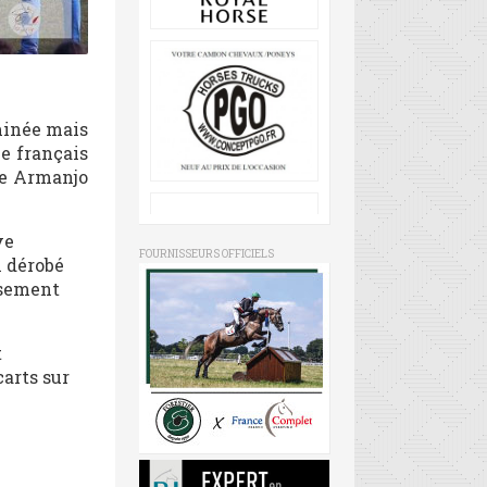
iminée mais
e français
que Armanjo
ve
FOURNISSEURS OFFICIELS
x dérobé
ssement
t
carts sur