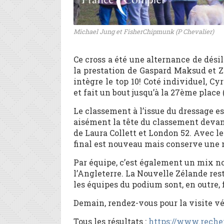
Michael Jung et FisherChipmunk (P Chevalier)
Ce cross a été une alternance de dési
la prestation de Gaspard Maksud et Z
intègre le top 10! Coté individuel, C
et fait un bout jusqu’à la 27ème place
Le classement à l’issue du dressage 
aisément la tête du classement deva
de Laura Collett et London 52. Avec l
final est nouveau mais conserve une m
Par équipe, c’est également un mix n
l’Angleterre. La Nouvelle Zélande res
les équipes du podium sont, en outre, f
Demain, rendez-vous pour la visite vé
Tous les résultats :
https://www.rechen