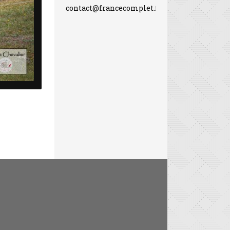
contact@francecomplet.fr
Astier Nicolas et Alertamalib'or (P Chevalier)