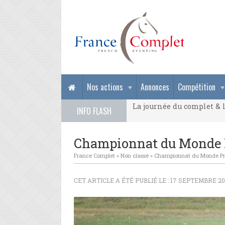
La journée du complet & l
Nos actions
Annonces
Compétition
La journée du complet & l
INFO FLASH
La journée du complet & l
Championnat du Monde P
France Complet
»
Non classé
»
Championnat du Monde Pra
CET ARTICLE A ÉTÉ PUBLIÉ LE : 17 SEPTEMBRE 2