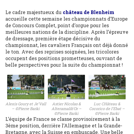
Le cadre majestueux du
château de Blenheim
accueille cette semaine les championnats d’Europe
de Concours Complet, point d’orgue pour les
meilleures nations de la discipline. Après l’épreuve
de dressage, première étape décisive du
championnat, les cavaliers Français ont déjà donné
le ton. Avec des reprises soignées, les tricolores
occupent des positions prometteuses, ouvrant de
belle perspectives pour la suite du championnat !
Luc CHâteau &
Alexis Goury et Je’Vall
Astier Nicolas &
Cocorico de l’Ebat –
– ©Pierre Barki
Alteramalib’Or –
©Pierre Barki
©Pierre Barki
L’équipe de France se classe provisoirement à la
3ème position, derrière l’Allemagne et la Grande-
Bretagne, avec la Suisse en embuscade. Une belle