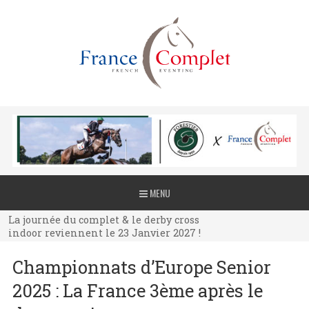
La journée du complet & le derby cross
MENU
indoor reviennent le 23 Janvier 2027 !
La journée du complet & le derby cross
indoor reviennent le 23 Janvier 2027 !
La journée du complet & le derby cross
Championnats d’Europe Senior
indoor reviennent le 23 Janvier 2027 !
2025 : La France 3ème après le