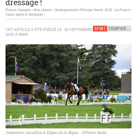
dressage !
France Complet
»
Non classé
»
Championnats d’Europe Senior 2025 : La France
3ème après le dressage !
SPORT
CHAMPIONNATS D'EUROPE
CET ARTICLE A ÉTÉ PUBLIÉ LE : 20 SEPTEMBRE
2025 À 8H06
Sébastien Cavaillon & Elipso de la Bigne - ©Pierre Barki