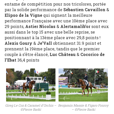
entame de compétition pour nos tricolores, portée
par la solide performance de
Sébastien Cavaillon
&
Elipso de la Vigne
qui signent la meilleure
performance Française avec une 10ème place avec
29 points,
Astier Nicolas
&
Alertamalib’or
sont eux
aussi dans le top 15 avec une belle reprise, se
positionnant à la 13ème place avec 29,8 points !
Alexis Goury
&
Je’Vall
obtiennent 31.9 point et
prennent la 19ème place, tandis que le premier
couple à s’être élancé,
Luc Château
&
Cocorico de
l’Ebat
36,4 points
Gireg Le Coz & Caramel d’Orchis –
Benjamin Massie & Figaro Fonroy
©Pierre Barki
– ©Pierre Barki