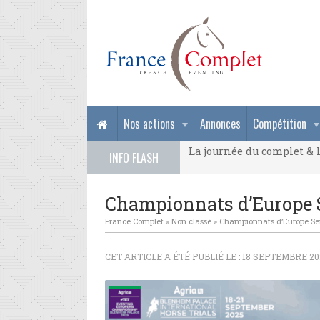
La journée du complet & l
Nos actions
Annonces
Compétition
La journée du complet & l
INFO FLASH
La journée du complet & l
Championnats d’Europe Se
France Complet
»
Non classé
»
Championnats d’Europe Seni
CET ARTICLE A ÉTÉ PUBLIÉ LE : 18 SEPTEMBRE 20