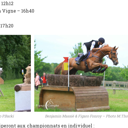
 12h12
a Vigne – 16h40
 17h20
 P.Barki
Benjamin Massié & Figaro Fonroy – Photo M.Th
ciperont aux championnats en individuel :