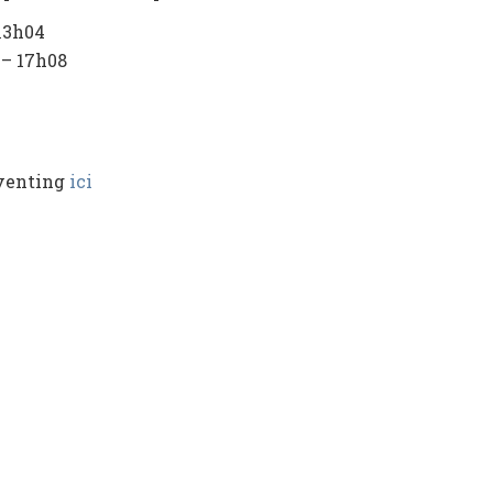
 13h04
 – 17h08
Eventing
ici