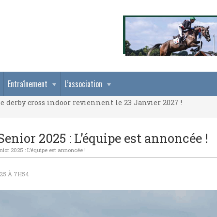
e derby cross indoor reviennent le 23 Janvier 2027 !
Entraînement
L’association
e derby cross indoor reviennent le 23 Janvier 2027 !
e derby cross indoor reviennent le 23 Janvier 2027 !
nior 2025 : L’équipe est annoncée !
or 2025 : L’équipe est annoncée !
25 À 7H54