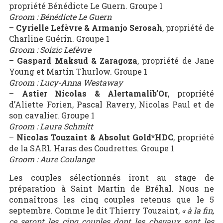
propriété Bénédicte Le Guern. Groupe 1
Groom : Bénédicte Le Guern
–
Cyrielle Lefèvre & Armanjo Serosah
, propriété de
Charline Guérin. Groupe 1
Groom : Soizic Lefèvre
–
Gaspard Maksud & Zaragoza
, propriété de Jane
Young et Martin Thurlow. Groupe 1
Groom : Lucy-Anna Westaway
–
Astier Nicolas & Alertamalib’Or
, propriété
d’Aliette Forien, Pascal Ravery, Nicolas Paul et de
son cavalier. Groupe 1
Groom : Laura Schmitt
–
Nicolas Touzaint & Absolut Gold*HDC
, propriété
de la SARL Haras des Coudrettes. Groupe 1
Groom : Aure Coulange
Les couples sélectionnés iront au stage de
préparation à Saint Martin de Bréhal. Nous ne
connaîtrons les cinq couples retenus que le 5
septembre. Comme le dit Thierry Touzaint,
« à la fin,
ce seront les cinq couples dont les chevaux sont les