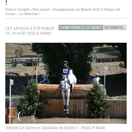
!
France Complet
»
Non classé
»
Championnats du Monde 2022 à Pratoni del
Vivaro – La Sélection !
CHAMPIONNATS DU MONDE
INTERNATIONAL
CET ARTICLE A ÉTÉ PUBLIÉ
LE : 19 AOÛT 2022 À 14H49
Héloïse Le Guern et Canakine du Sudre Z - Photo P. Barki