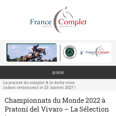
La journée du complet & le derby cross
MENU
indoor reviennent le 23 Janvier 2027 !
La journée du complet & le derby cross
indoor reviennent le 23 Janvier 2027 !
La journée du complet & le derby cross
Championnats du Monde 2022 à
indoor reviennent le 23 Janvier 2027 !
Pratoni del Vivaro – La Sélection