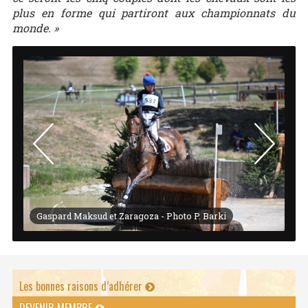
plus en forme qui partiront aux championnats du
monde. »
Gaspard Maksud et Zaragoza - Photo P. Barki
Th
Les bonnes raisons d’adhérer