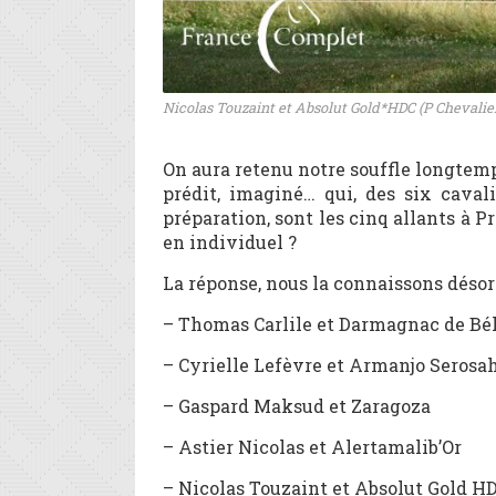
Nicolas Touzaint et Absolut Gold*HDC (P Chevalie
On aura retenu notre souffle longtemp
prédit, imaginé… qui, des six caval
préparation, sont les cinq allants à Pr
en individuel ?
La réponse, nous la connaissons désor
– Thomas Carlile et Darmagnac de Bé
– Cyrielle Lefèvre et Armanjo Serosa
– Gaspard Maksud et Zaragoza
– Astier Nicolas et Alertamalib’Or
– Nicolas Touzaint et Absolut Gold H