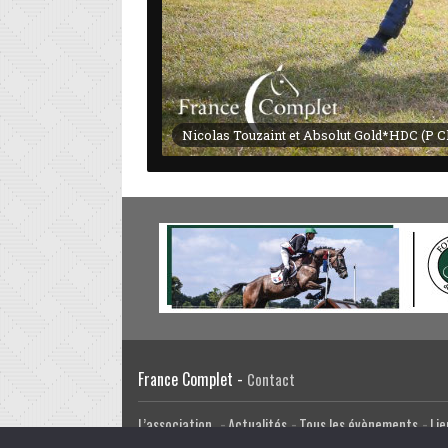
Nicolas Touzaint et Absolut Gold*HDC (P C
France Complet -
Contact
L’association
Actualités
Tous les évènements
Lie
Facebook
Twitter
Email
Google Plus