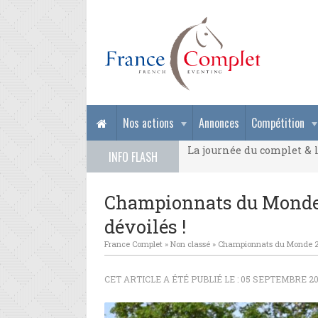
La journée du complet & l
Nos actions
Annonces
Compétition
La journée du complet & l
INFO FLASH
La journée du complet & l
Championnats du Monde 2
dévoilés !
France Complet
»
Non classé
»
Championnats du Monde 2022
CET ARTICLE A ÉTÉ PUBLIÉ LE : 05 SEPTEMBRE 20