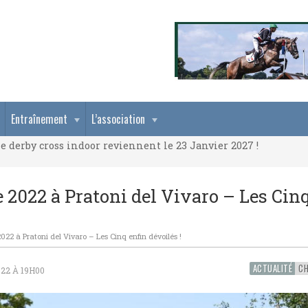
e derby cross indoor reviennent le 23 Janvier 2027 !
Entraînement
L’association
e derby cross indoor reviennent le 23 Janvier 2027 !
e derby cross indoor reviennent le 23 Janvier 2027 !
022 à Pratoni del Vivaro – Les Cinq
 à Pratoni del Vivaro – Les Cinq enfin dévoilés !
ACTUALITÉ
22 À 19H00