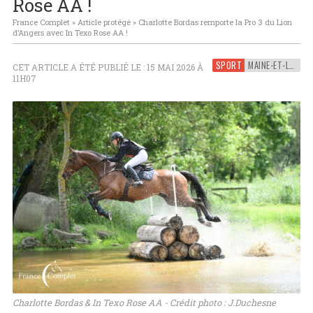
Rose AA !
France Complet
»
Article protégé
»
Charlotte Bordas remporte la Pro 3 du Lion
d’Angers avec In Texo Rose AA !
SPORT
MAINE-ET-LOIRE
CET ARTICLE A ÉTÉ PUBLIÉ LE : 15 MAI 2026 À
11H07
Charlotte Bordas & In Texo Rose AA - Crédit photo : J.Duchesne