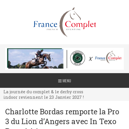
La journée du complet & le derby cross
MENU
indoor reviennent le 23 Janvier 2027 !
La journée du complet & le derby cross
indoor reviennent le 23 Janvier 2027 !
La journée du complet & le derby cross
Charlotte Bordas remporte la Pro
indoor reviennent le 23 Janvier 2027 !
3 du Lion d’Angers avec In Texo