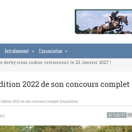
e derby cross indoor reviennent le 23 Janvier 2027 !
Entraînement
L’association
e derby cross indoor reviennent le 23 Janvier 2027 !
e derby cross indoor reviennent le 23 Janvier 2027 !
édition 2022 de son concours complet
’édition 2022 de son concours complet d’équitation
ACTUALITÉ
H53