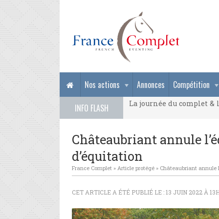
La journée du complet & l
Nos actions
Annonces
Compétition
La journée du complet & l
INFO FLASH
La journée du complet & l
Châteaubriant annule l’
d’équitation
France Complet
»
Article protégé
»
Châteaubriant annule l
CET ARTICLE A ÉTÉ PUBLIÉ LE : 13 JUIN 2022 À 13