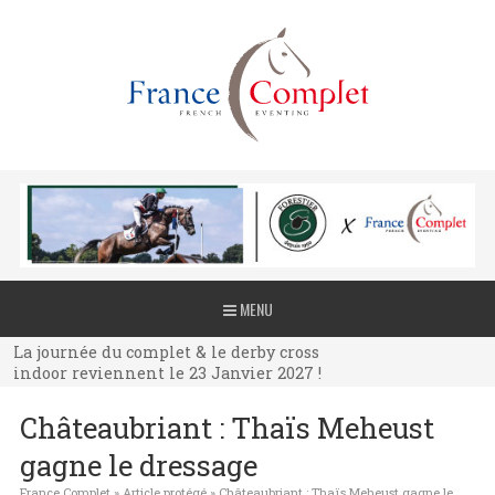
La journée du complet & le derby cross
MENU
indoor reviennent le 23 Janvier 2027 !
La journée du complet & le derby cross
indoor reviennent le 23 Janvier 2027 !
La journée du complet & le derby cross
Châteaubriant : Thaïs Meheust
indoor reviennent le 23 Janvier 2027 !
gagne le dressage
France Complet
»
Article protégé
»
Châteaubriant : Thaïs Meheust gagne le