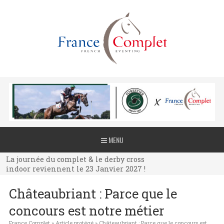
La journée du complet & le derby cross
MENU
indoor reviennent le 23 Janvier 2027 !
La journée du complet & le derby cross
indoor reviennent le 23 Janvier 2027 !
La journée du complet & le derby cross
Châteaubriant : Parce que le
indoor reviennent le 23 Janvier 2027 !
concours est notre métier
France Complet
»
Article protégé
»
Châteaubriant : Parce que le concours est