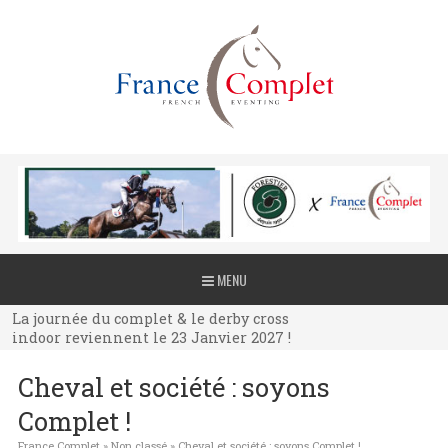
La journée du complet & le derby cross
MENU
indoor reviennent le 23 Janvier 2027 !
La journée du complet & le derby cross
indoor reviennent le 23 Janvier 2027 !
La journée du complet & le derby cross
Cheval et société : soyons
indoor reviennent le 23 Janvier 2027 !
Complet !
France Complet
»
Non classé
»
Cheval et société : soyons Complet !