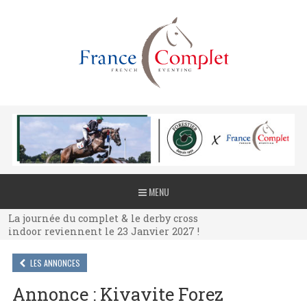
La journée du complet & le derby cross
MENU
indoor reviennent le 23 Janvier 2027 !
La journée du complet & le derby cross
indoor reviennent le 23 Janvier 2027 !
La journée du complet & le derby cross
indoor reviennent le 23 Janvier 2027 !
LES ANNONCES
Annonce : Kivavite Forez