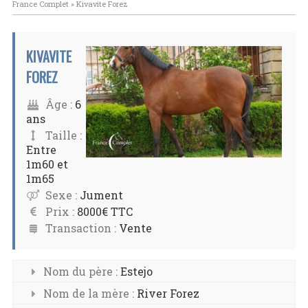
France Complet
»
Kivavite Forez
KIVAVITE
FOREZ
Âge :
6
ans
Taille :
Entre
1m60 et
1m65
Sexe :
Jument
Prix :
8000€ TTC
Transaction :
Vente
Nom du père :
Estejo
Nom de la mère :
River Forez