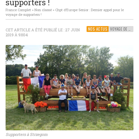
supporters !
France Complet
»
Non classé
»
Chpt d’Europe Senior : Dernier appel pour le
voyage de supporters !
NOS ACTUS
VOYAGE DE SUPPORTERS
CET ARTICLE A ÉTÉ PUBLIÉ LE : 27 JUIN
2019 À 9H04
Supporters à Strzegom