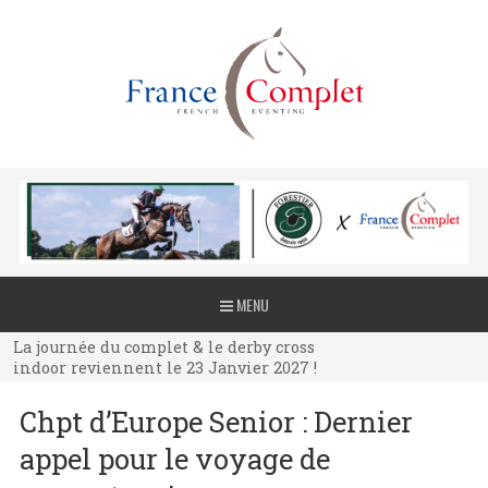
La journée du complet & le derby cross
MENU
indoor reviennent le 23 Janvier 2027 !
La journée du complet & le derby cross
indoor reviennent le 23 Janvier 2027 !
La journée du complet & le derby cross
Chpt d’Europe Senior : Dernier
indoor reviennent le 23 Janvier 2027 !
appel pour le voyage de