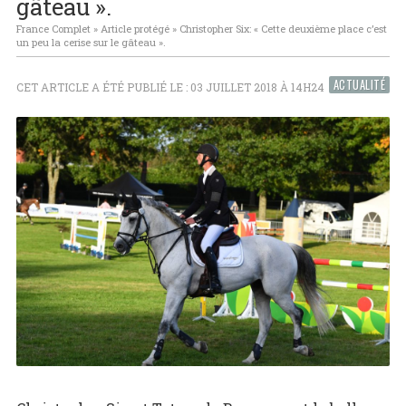
gâteau ».
France Complet
»
Article protégé
»
Christopher Six: « Cette deuxième place c’est
un peu la cerise sur le gâteau ».
ACTUALITÉ
CET ARTICLE A ÉTÉ PUBLIÉ LE : 03 JUILLET 2018 À 14H24