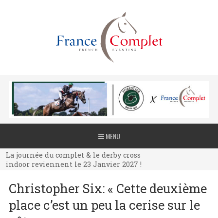
La journée du complet & le derby cross
MENU
indoor reviennent le 23 Janvier 2027 !
La journée du complet & le derby cross
indoor reviennent le 23 Janvier 2027 !
La journée du complet & le derby cross
Christopher Six: « Cette deuxième
indoor reviennent le 23 Janvier 2027 !
place c’est un peu la cerise sur le