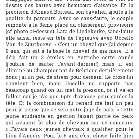
dessus des barres avec beaucoup d’aisance. Et la
précision d’Arnaud Boiteau, son cavalier, ajoute à la
qualité du parcours. Avec ce sans-faute, le couple
remonte à la 3ème place du classement provisoire
(cf photo ci-dessus). Lara de Liedekerke, sans-faute
elle aussi, reste en tête de l’épreuve avec Uccello
Van de Zuuthoeve. « C’est un cheval que j’ai depuis
9 ans, qui est à la base le cheval de ma mère. Il a
déjà fait un 3 étoiles en Autriche cette année
(j’oublie de sauter l’avant-dernier!) mais il est
éliminé au Championnat de Belgique dernièrement
donc j’ai un peu de stress pour demain. Le cross lui
convient bien, mais Uccello ne supporte pas
beaucoup quand on lui met la pression, or il va en
falloir car je n’ai que 6pts d’avance pour garder la
tête. Et la combinaison du renard me fait un peu
peur, je pense que ce sera notre juge de paix. » Cette
jeune étudiante en gestion faisait partie de ceux
qui avaient le plus de chevaux sur ce concours.
« J’avais deux jeunes chevaux à qualifier pour le
Lion d’Angers. Pour le 6 ans, c’est chose faite hier