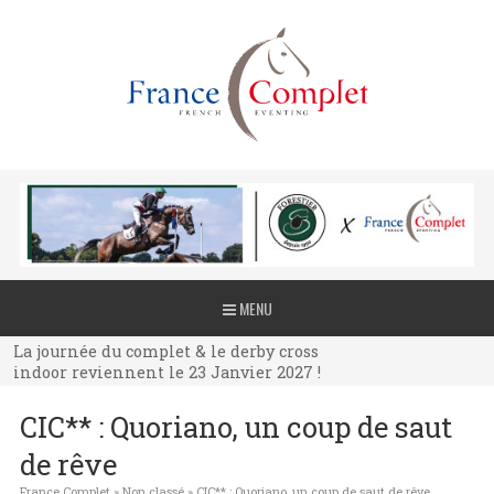
La journée du complet & le derby cross
MENU
indoor reviennent le 23 Janvier 2027 !
La journée du complet & le derby cross
indoor reviennent le 23 Janvier 2027 !
La journée du complet & le derby cross
CIC** : Quoriano, un coup de saut
indoor reviennent le 23 Janvier 2027 !
de rêve
France Complet
»
Non classé
»
CIC** : Quoriano, un coup de saut de rêve