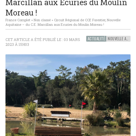
Marcillan aux Ecuries du Moulin
Moreau !
France Complet
»
Non classé
»
Circuit Régional de CCE Forestier, Nouvelle
Aquitaine – du C.E. Marcillan aux Ecuries du Moulin Moreau !
ACTUALITÉ
NOUVELLE AQUITAINE
CET ARTICLE A ÉTÉ PUBLIÉ LE : 03 MARS
2023 À 15H03