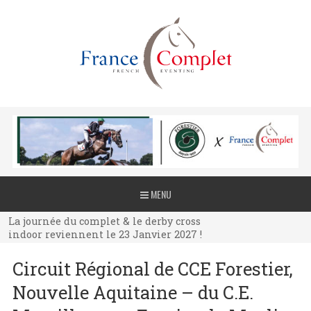
La journée du complet & le derby cross
MENU
indoor reviennent le 23 Janvier 2027 !
La journée du complet & le derby cross
indoor reviennent le 23 Janvier 2027 !
La journée du complet & le derby cross
Circuit Régional de CCE Forestier,
indoor reviennent le 23 Janvier 2027 !
Nouvelle Aquitaine – du C.E.