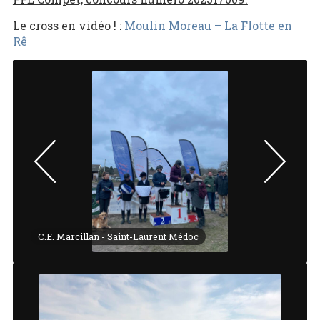
Le cross en vidéo ! :
Moulin Moreau – La Flotte en
Rê
C.E. Marcillan - Saint-Laurent Médoc
C.