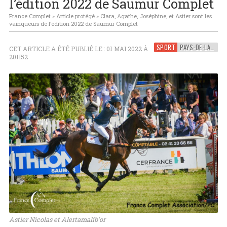
l’édition 2022 de Saumur Complet
France Complet
»
Article protégé
»
Clara, Agathe, Joséphine, et Astier sont les
vainqueurs de l’édition 2022 de Saumur Complet
SPORT
PAYS-DE-LA-LOIRE
CET ARTICLE A ÉTÉ PUBLIÉ LE : 01 MAI 2022 À
20H52
Astier Nicolas et Alertamalib'or