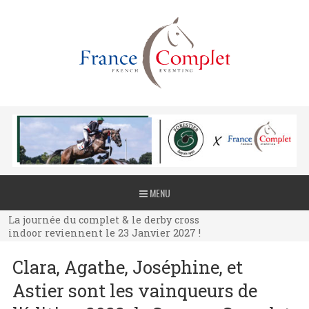
La journée du complet & le derby cross
MENU
indoor reviennent le 23 Janvier 2027 !
La journée du complet & le derby cross
indoor reviennent le 23 Janvier 2027 !
La journée du complet & le derby cross
Clara, Agathe, Joséphine, et
indoor reviennent le 23 Janvier 2027 !
Astier sont les vainqueurs de