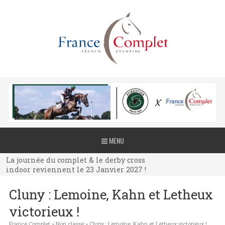
La journée du complet & le derby cross
MENU
indoor reviennent le 23 Janvier 2027 !
La journée du complet & le derby cross
indoor reviennent le 23 Janvier 2027 !
La journée du complet & le derby cross
Cluny : Lemoine, Kahn et Letheux
indoor reviennent le 23 Janvier 2027 !
victorieux !
France Complet
»
Non classé
»
Cluny : Lemoine, Kahn et Letheux victorieux !