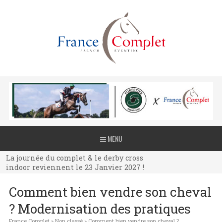
La journée du complet & le derby cross
MENU
indoor reviennent le 23 Janvier 2027 !
La journée du complet & le derby cross
indoor reviennent le 23 Janvier 2027 !
La journée du complet & le derby cross
Comment bien vendre son cheval
indoor reviennent le 23 Janvier 2027 !
? Modernisation des pratiques
France Complet
»
Non classé
»
Comment bien vendre son cheval ?