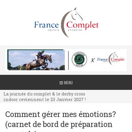
La journée du complet & le derby cross
MENU
indoor reviennent le 23 Janvier 2027 !
La journée du complet & le derby cross
indoor reviennent le 23 Janvier 2027 !
La journée du complet & le derby cross
Comment gérer mes émotions?
indoor reviennent le 23 Janvier 2027 !
(carnet de bord de préparation