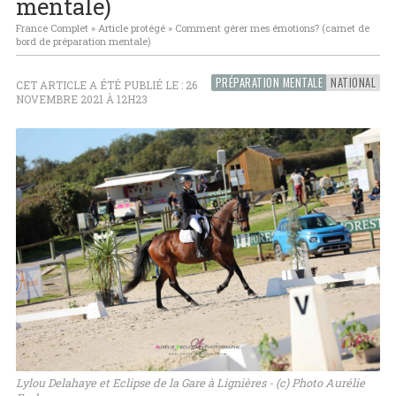
mentale)
France Complet
»
Article protégé
»
Comment gérer mes émotions? (carnet de
bord de préparation mentale)
PRÉPARATION MENTALE
NATIONAL
CET ARTICLE A ÉTÉ PUBLIÉ LE : 26
NOVEMBRE 2021 À 12H23
Lylou Delahaye et Eclipse de la Gare à Lignières - (c) Photo Aurélie