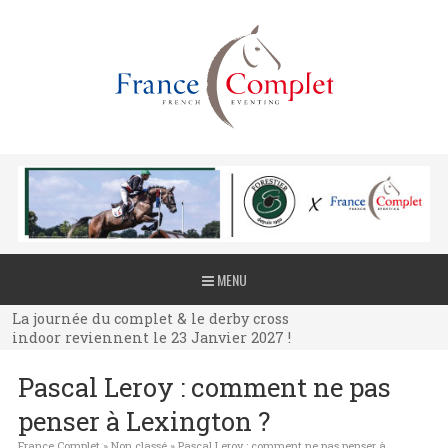
La journée du complet & le derby cross
MENU
indoor reviennent le 23 Janvier 2027 !
La journée du complet & le derby cross
indoor reviennent le 23 Janvier 2027 !
La journée du complet & le derby cross
Pascal Leroy : comment ne pas
indoor reviennent le 23 Janvier 2027 !
penser à Lexington ?
France Complet
»
Non classé
»
Pascal Leroy : comment ne pas penser à