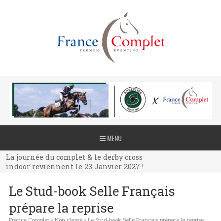
La journée du complet & le derby cross
MENU
indoor reviennent le 23 Janvier 2027 !
La journée du complet & le derby cross
indoor reviennent le 23 Janvier 2027 !
La journée du complet & le derby cross
Le Stud-book Selle Français
indoor reviennent le 23 Janvier 2027 !
prépare la reprise
France Complet
»
Non classé
»
Le Stud-book Selle Français prépare la reprise