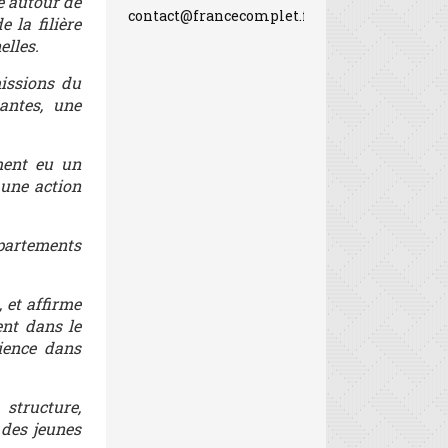
e autour de
contact@francecomplet.fr
 la filière
elles.
missions du
antes, une
ement eu un
 une action
partements
 et affirme
ent dans le
ience dans
 structure,
 des jeunes