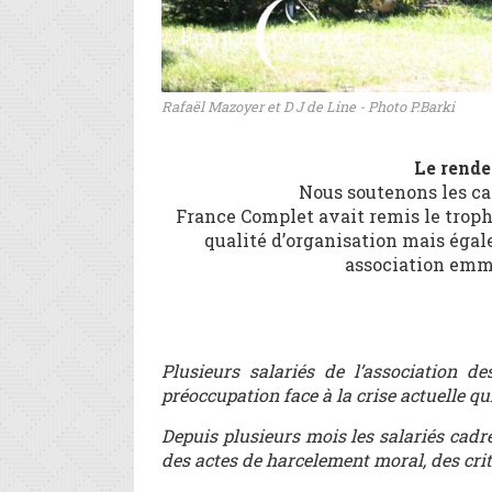
Rafaël Mazoyer et D J de Line - Photo P.Barki
Le rende
Nous soutenons les cad
France Complet avait remis le troph
qualité d’organisation mais éga
association emm
Plusieurs salariés de l’association d
préoccupation face à la crise actuelle qui
Depuis plusieurs mois les salariés cad
des actes de harcelement moral, des criti