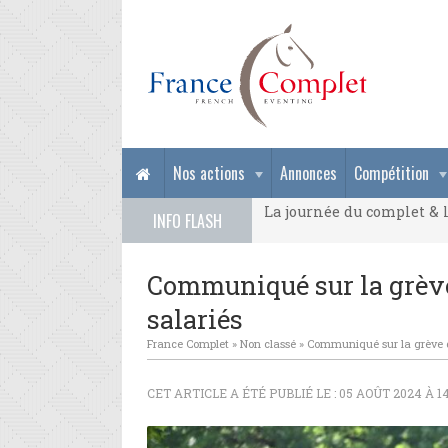
La journée du complet & l
Nos actions
Annonces
Compétition
La journée du complet & l
INFO FLASH
La journée du complet & l
Communiqué sur la grève
salariés
France Complet
»
Non classé
»
Communiqué sur la grève d
CET ARTICLE A ÉTÉ PUBLIÉ LE : 05 AOÛT 2024 À 1