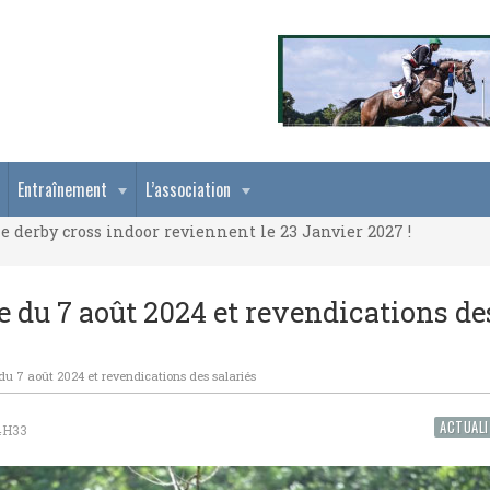
e derby cross indoor reviennent le 23 Janvier 2027 !
Entraînement
L’association
e derby cross indoor reviennent le 23 Janvier 2027 !
e derby cross indoor reviennent le 23 Janvier 2027 !
 du 7 août 2024 et revendications de
u 7 août 2024 et revendications des salariés
ACTUALI
4H33