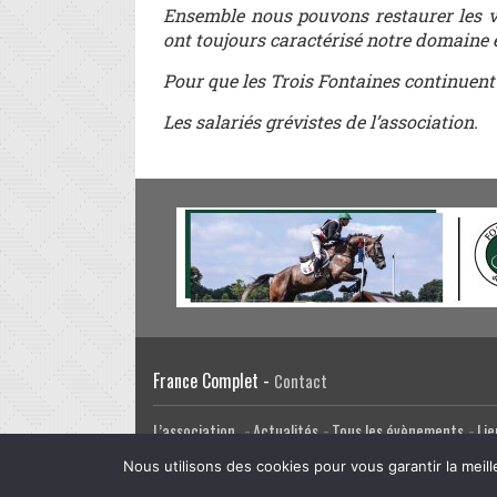
Ensemble nous pouvons restaurer les val
ont toujours caractérisé notre domaine 
Pour que les Trois Fontaines continuent 
Les salariés grévistes de l’association.
France Complet -
Contact
L’association
Actualités
Tous les évènements
Lie
Facebook
Twitter
Email
Google Plus
CRÉATION DU SITE INTERNET
Nous utilisons des cookies pour vous garantir la meill