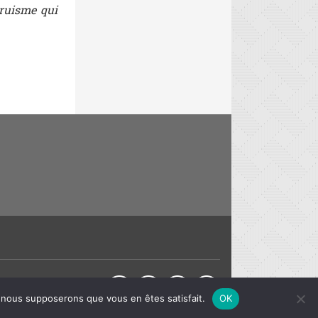
truisme qui
Partager sur :
e, nous supposerons que vous en êtes satisfait.
OK