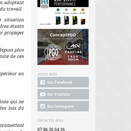
en adoptant
du travail.
 situation
dres étants
ur propager
depuis plus
imité de ces
upérieur au
SUIVEZ-NOUS
Sur Facebook
Sur Youtube
ons qui ne
Sur Instagram
des lois du
CONTACTEZ-NOUS
promettent
07.86.26.04.26