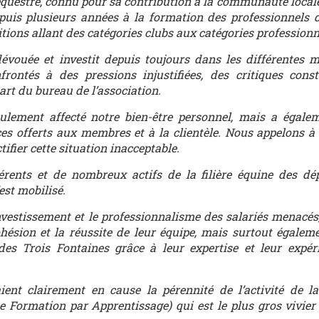
questre, connu pour sa contribution à la communauté local
puis plusieurs années à la formation des professionnels de
ions allant des catégories clubs aux catégories professionn
dévouée et investit depuis toujours dans les différentes 
ntés à des pressions injustifiées, des critiques const
art du bureau de l’association.
eulement affecté notre bien-être personnel, mais a égal
ces offerts aux membres et à la clientèle. Nous appelons à
ifier cette situation inacceptable.
érents et de nombreux actifs de la filière équine des dé
est mobilisé.
vestissement et le professionnalisme des salariés menacés,
ohésion et la réussite de leur équipe, mais surtout égalem
s Trois Fontaines grâce à leur expertise et leur expér
ent clairement en cause la pérennité de l’activité de la
 Formation par Apprentissage) qui est le plus gros vivier