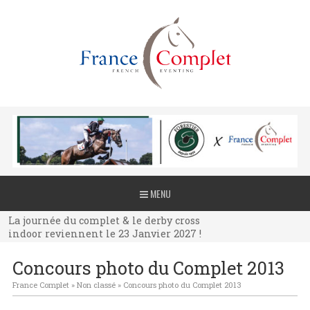
La journée du complet & le derby cross
MENU
indoor reviennent le 23 Janvier 2027 !
La journée du complet & le derby cross
indoor reviennent le 23 Janvier 2027 !
La journée du complet & le derby cross
Concours photo du Complet 2013
indoor reviennent le 23 Janvier 2027 !
France Complet
»
Non classé
»
Concours photo du Complet 2013