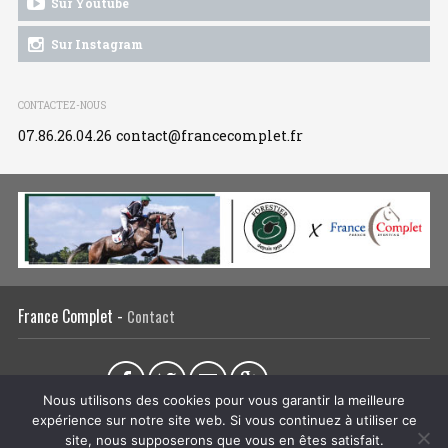
Sur Youtube
Sur Instagram
CONTACTEZ-NOUS
07.86.26.04.26
contact@francecomplet.fr
France Complet -
Contact
Partager sur :
Nous utilisons des cookies pour vous garantir la meilleure
expérience sur notre site web. Si vous continuez à utiliser ce
L’association
Actualités
Tous les évènements
Liens utiles
site, nous supposerons que vous en êtes satisfait.
Régie publicitaire
Plan du site
Mentions légales