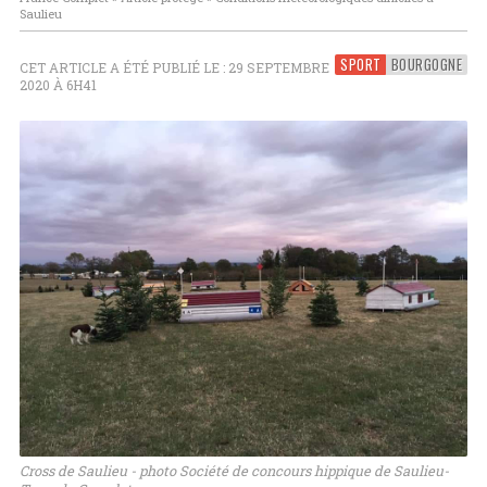
Saulieu
SPORT
BOURGOGNE
CET ARTICLE A ÉTÉ PUBLIÉ LE : 29 SEPTEMBRE
2020 À 6H41
Cross de Saulieu - photo Société de concours hippique de Saulieu-