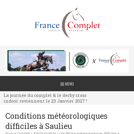
La journée du complet & le derby cross
MENU
indoor reviennent le 23 Janvier 2027 !
La journée du complet & le derby cross
indoor reviennent le 23 Janvier 2027 !
La journée du complet & le derby cross
Conditions météorologiques
indoor reviennent le 23 Janvier 2027 !
difficiles à Saulieu
France Complet
»
Article protégé
»
Conditions météorologiques difficiles à