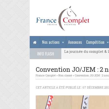
La journée du complet & l
Nos actions
Annonces
Compétition
La journée du complet & l
INFO FLASH
La journée du complet & l
Convention JO/JEM : 2 n
France Complet
»
Non classé
»
Convention JO/JEM : 2 nou
CET ARTICLE A ÉTÉ PUBLIÉ LE : 07 DÉCEMBRE 201