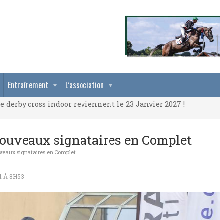
e derby cross indoor reviennent le 23 Janvier 2027 !
Entraînement
L’association
e derby cross indoor reviennent le 23 Janvier 2027 !
e derby cross indoor reviennent le 23 Janvier 2027 !
ouveaux signataires en Complet
veaux signataires en Complet
1 À 8H53