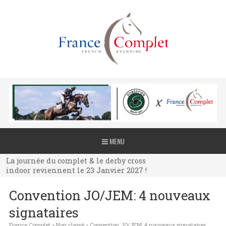
La journée du complet & le derby cross
MENU
indoor reviennent le 23 Janvier 2027 !
La journée du complet & le derby cross
indoor reviennent le 23 Janvier 2027 !
La journée du complet & le derby cross
Convention JO/JEM: 4 nouveaux
indoor reviennent le 23 Janvier 2027 !
signataires
France Complet
»
Non classé
»
Convention JO/JEM: 4 nouveaux signataires