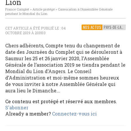
Lion
France Complet
»
Article protégé
»
Convocation à l’Assemblée Générale
pendant le Mondial du Lion
NOS ACTUS
PAYS-DE-LA-LOIRE
CET ARTICLE A ÉTÉ PUBLIÉ LE : 04
OCTOBRE 2019 À 20H03
Chers adhérents, Compte tenu du changement de
date des Journées du Complet qui se dérouleront à
Saumur les 25 et 26 janvier 2020, l’Assemblée
Générale de l’association 2019 se tiendra pendant le
Mondial du Lion d’Angers. Le Conseil
d’Administration et moi-même sommes heureux
de vous inviter à notre Assemblée Générale qui
aura lieu le Dimanche...
Ce contenu est protégé et réservé aux membres.
S'abonner
Already a member?
Connectez-vous ici