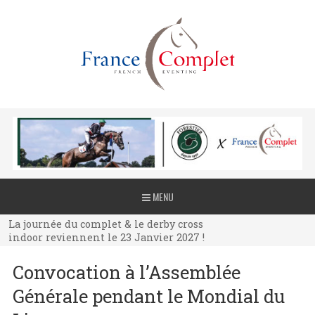
La journée du complet & le derby cross
MENU
indoor reviennent le 23 Janvier 2027 !
La journée du complet & le derby cross
indoor reviennent le 23 Janvier 2027 !
La journée du complet & le derby cross
Convocation à l’Assemblée
indoor reviennent le 23 Janvier 2027 !
Générale pendant le Mondial du