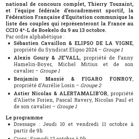
national de concours complet, Thierry Touzaint,
et l’équipe fédérale d’encadrement sportif, la
Fédération Française d’Équitation communique la
liste des couples qui représenteront la France au
CCIO 4*-L de Boekelo du 9 au 13 octobre.
Par ordre alphabétique :
Sébastien Cavaillon & ELIPSO DE LA VIGNE
,
propriété du Syndicat Elipso 2024 –
Groupe 1
Alexis Goury & JE’VALL
, propriété de Fanny
Hamelin-Boyer, Michel Mitius et de son
cavalier –
Groupe 1
Benjamin Massié & FIGARO FONROY
,
propriété d’Aurélie Losin –
Groupe 2
A
stier Nicolas & ALERTAMALIB’OR
, propriété
d’Aliette Forien, Pascal Ravery, Nicolas Paul et
de son cavalier –
Groupe 1
Le programme
Dressage : Jeudi 10 et vendredi 11 octobre à
partir de 9h
Cross : Samedi 12 octobre à 9h