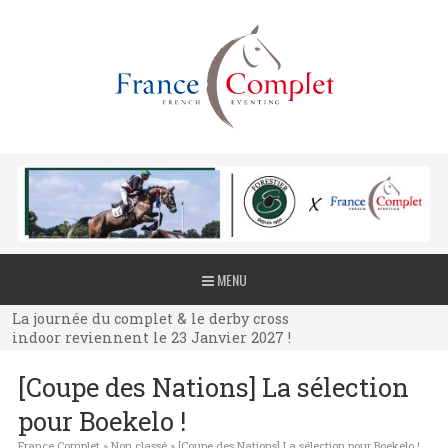
La journée du complet & le derby cross
MENU
indoor reviennent le 23 Janvier 2027 !
La journée du complet & le derby cross
indoor reviennent le 23 Janvier 2027 !
La journée du complet & le derby cross
[Coupe des Nations] La sélection
indoor reviennent le 23 Janvier 2027 !
pour Boekelo !
France Complet
»
Non classé
»
[Coupe des Nations] La sélection pour Boekelo !