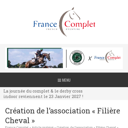
La journée du complet & le derby cross
MENU
indoor reviennent le 23 Janvier 2027 !
La journée du complet & le derby cross
indoor reviennent le 23 Janvier 2027 !
La journée du complet & le derby cross
Création de l’association « Filière
indoor reviennent le 23 Janvier 2027 !
Cheval »
France Complet
»
Article protégé
»
Création de l’association « Filière Cheval »