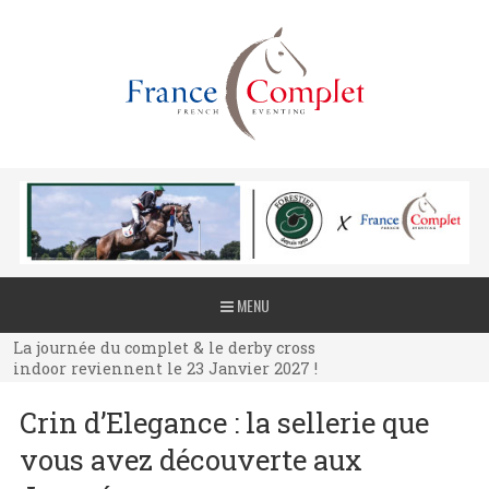
La journée du complet & le derby cross
MENU
indoor reviennent le 23 Janvier 2027 !
La journée du complet & le derby cross
indoor reviennent le 23 Janvier 2027 !
La journée du complet & le derby cross
Crin d’Elegance : la sellerie que
indoor reviennent le 23 Janvier 2027 !
vous avez découverte aux