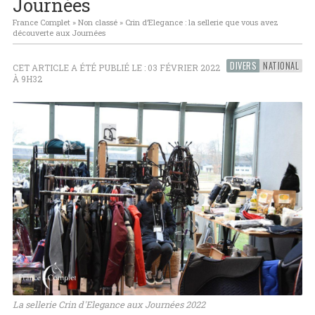
Journées
France Complet
»
Non classé
»
Crin d’Elegance : la sellerie que vous avez
découverte aux Journées
DIVERS
NATIONAL
CET ARTICLE A ÉTÉ PUBLIÉ LE : 03 FÉVRIER 2022
À 9H32
La sellerie Crin d'Elegance aux Journées 2022