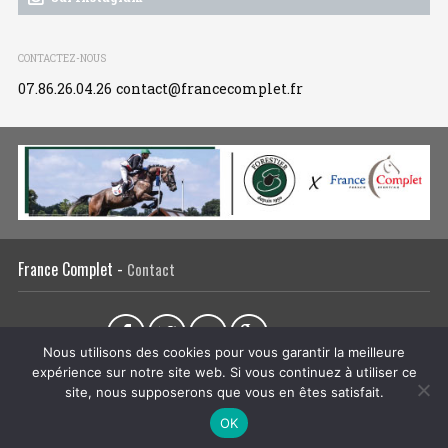
CONTACTEZ-NOUS
07.86.26.04.26
contact@francecomplet.fr
France Complet -
Contact
Partager sur :
Nous utilisons des cookies pour vous garantir la meilleure
expérience sur notre site web. Si vous continuez à utiliser ce
L’association
Actualités
Tous les évènements
Liens utiles
site, nous supposerons que vous en êtes satisfait.
Régie publicitaire
Plan du site
Mentions légales
OK
CRÉATION DU SITE INTERNET