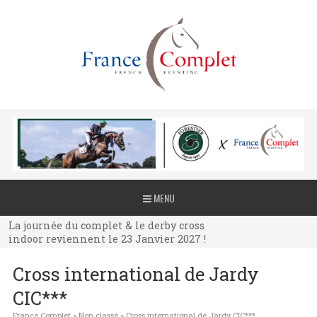
La journée du complet & le derby cross
MENU
indoor reviennent le 23 Janvier 2027 !
La journée du complet & le derby cross
indoor reviennent le 23 Janvier 2027 !
La journée du complet & le derby cross
Cross international de Jardy
indoor reviennent le 23 Janvier 2027 !
CIC***
France Complet
»
Non classé
»
Cross international de Jardy CIC***