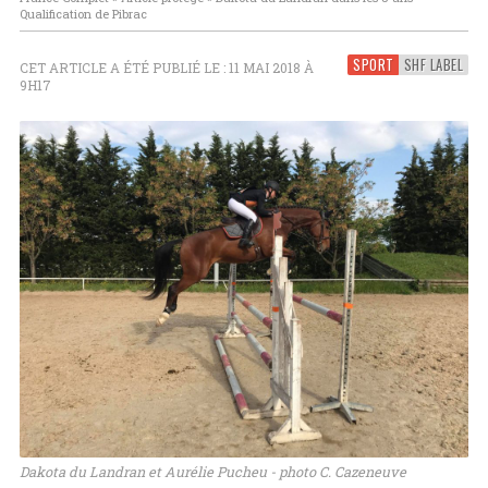
Qualification de Pibrac
SPORT
SHF LABEL
CET ARTICLE A ÉTÉ PUBLIÉ LE : 11 MAI 2018 À
9H17
Dakota du Landran et Aurélie Pucheu - photo C. Cazeneuve