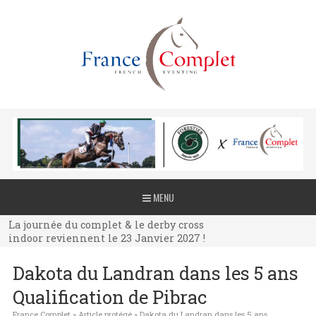
La journée du complet & le derby cross
MENU
indoor reviennent le 23 Janvier 2027 !
La journée du complet & le derby cross
indoor reviennent le 23 Janvier 2027 !
La journée du complet & le derby cross
Dakota du Landran dans les 5 ans
indoor reviennent le 23 Janvier 2027 !
Qualification de Pibrac
France Complet
»
Article protégé
»
Dakota du Landran dans les 5 ans