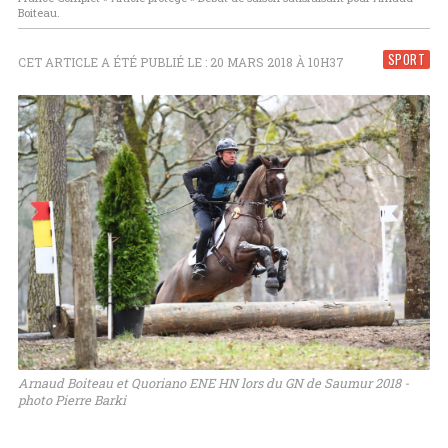
Boiteau.
SPORT
CET ARTICLE A ÉTÉ PUBLIÉ LE : 20 MARS 2018 À 10H37
Arnaud Boiteau et Quoriano ENE HN lors du GN de Saumur 2018 -
photo Pierre Barki