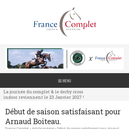
La journée du complet & le derby cross
MENU
indoor reviennent le 23 Janvier 2027 !
La journée du complet & le derby cross
indoor reviennent le 23 Janvier 2027 !
La journée du complet & le derby cross
Début de saison satisfaisant pour
indoor reviennent le 23 Janvier 2027 !
Arnaud Boiteau.
France Complet
»
Article protégé
»
Début de saison satisfaisant pour Arnaud