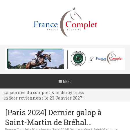
La journée du complet & le derby cross
MENU
indoor reviennent le 23 Janvier 2027 !
La journée du complet & le derby cross
indoor reviennent le 23 Janvier 2027 !
La journée du complet & le derby cross
[Paris 2024] Dernier galop à
indoor reviennent le 23 Janvier 2027 !
Saint-Martin de Bréhal…
France Complet
»
Non classé
»
[Paris 2024] Dernier galop à Saint-Martin de