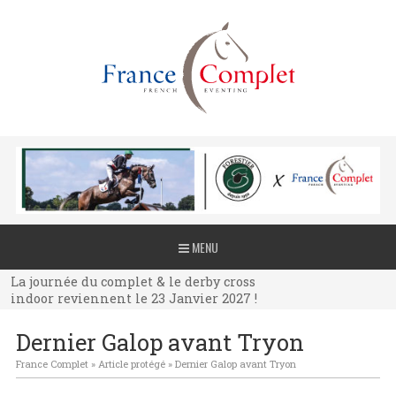
La journée du complet & le derby cross
MENU
indoor reviennent le 23 Janvier 2027 !
La journée du complet & le derby cross
indoor reviennent le 23 Janvier 2027 !
La journée du complet & le derby cross
Dernier Galop avant Tryon
indoor reviennent le 23 Janvier 2027 !
France Complet
»
Article protégé
»
Dernier Galop avant Tryon