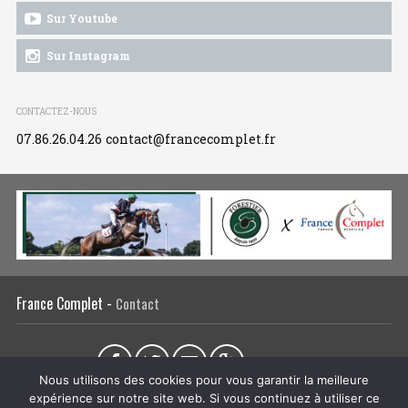
Sur Youtube
Sur Instagram
CONTACTEZ-NOUS
07.86.26.04.26
contact@francecomplet.fr
France Complet -
Contact
Partager sur :
Nous utilisons des cookies pour vous garantir la meilleure
expérience sur notre site web. Si vous continuez à utiliser ce
L’association
Actualités
Tous les évènements
Liens utiles