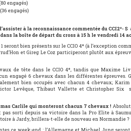
 (80 engagés)
L (36 engagés)
’assister à la reconnaissance commentée du CCI2*- S
ans la boîte de départ du cross à 15 h le vendredi 14 ao
 1 seront bien présents sur le CCIO 4* (à l’exception com
rud’Hon et Gireg Le Coz participeront plutôt aux épreuv
aux de tête dans le CCIO 4*, tandis que Maxime Livi
cun engagé 6 chevaux dans les différentes épreuves.
également bien occupés avec chacun 4 chevaux; Kari
ictor Levêque, Thibaut Vallette et Christopher Six s
omas Carlile qui monteront chacun 7 chevaux !
Absolut
it pas sorti depuis sa victoire dans la Pro Elite à Sau
toire à Jardy, brillera-t-elle de nouveau en Normandie ?
ntes ce week-end : l’Allemagne et Michael Jung seront 