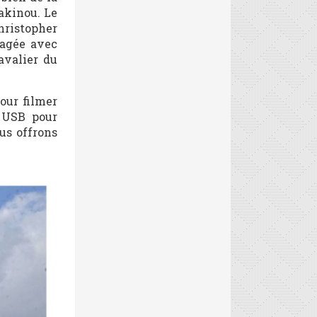
akinou. Le
hristopher
gagée avec
avalier du
our filmer
 USB pour
ous offrons