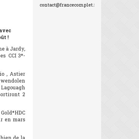
contact@francecomplet.fr
 avec
ût !
me à Jardy,
es CCI 3*-
o , Astier
 Gwendolen
m Lagouagh
ortiront 2
 Gold*HDC
mur en mars
bien de la