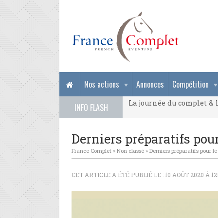
La journée du complet & l
Nos actions
Annonces
Compétition
La journée du complet & l
INFO FLASH
La journée du complet & l
Derniers préparatifs pou
France Complet
»
Non classé
»
Derniers préparatifs pour 
CET ARTICLE A ÉTÉ PUBLIÉ LE : 10 AOÛT 2020 À 1