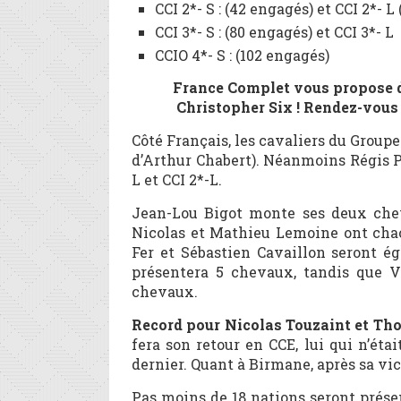
CCI 2*- S : (42 engagés) et CCI 2*- L
CCI 3*- S : (80 engagés) et CCI 3*- 
CCIO 4*- S : (102 engagés)
France Complet vous propose d
Christopher Six ! Rendez-vous d
Côté Français, les cavaliers du Groupe
d’Arthur Chabert). Néanmoins Régis P
L et CCI 2*-L.
Jean-Lou Bigot monte ses deux chev
Nicolas et Mathieu Lemoine ont cha
Fer et Sébastien Cavaillon seront 
présentera 5 chevaux, tandis que V
chevaux.
Record pour Nicolas Touzaint et Th
fera son retour en CCE, lui qui n’éta
dernier. Quant à Birmane, après sa vic
Pas moins de 18 nations seront prése