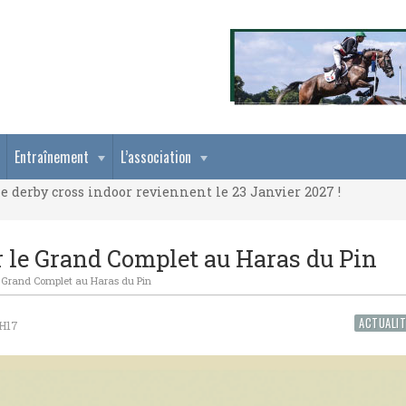
e derby cross indoor reviennent le 23 Janvier 2027 !
Entraînement
L’association
e derby cross indoor reviennent le 23 Janvier 2027 !
e derby cross indoor reviennent le 23 Janvier 2027 !
r le Grand Complet au Haras du Pin
le Grand Complet au Haras du Pin
ACTUALIT
2H17