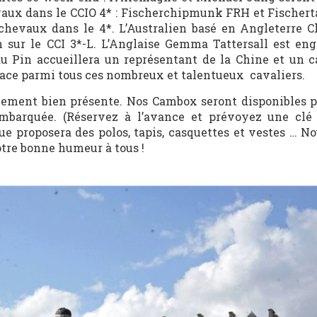
vaux dans le CCIO 4* : Fischerchipmunk FRH et Fischert
chevaux dans le 4*. L’Australien basé en Angleterre C
n sur le CCI 3*-L. L’Anglaise Gemma Tattersall est en
du Pin accueillera un représentant de la Chine et un c
lace parmi tous ces nombreux et talentueux cavaliers.
lement bien présente. Nos Cambox seront disponibles p
mbarquée. (Réservez à l’avance et prévoyez une clé
que proposera des polos, tapis, casquettes et vestes … N
otre bonne humeur à tous !