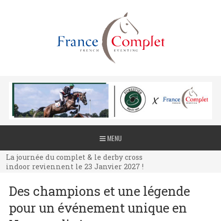
La journée du complet & le derby cross
MENU
indoor reviennent le 23 Janvier 2027 !
La journée du complet & le derby cross
indoor reviennent le 23 Janvier 2027 !
La journée du complet & le derby cross
Des champions et une légende
indoor reviennent le 23 Janvier 2027 !
pour un événement unique en