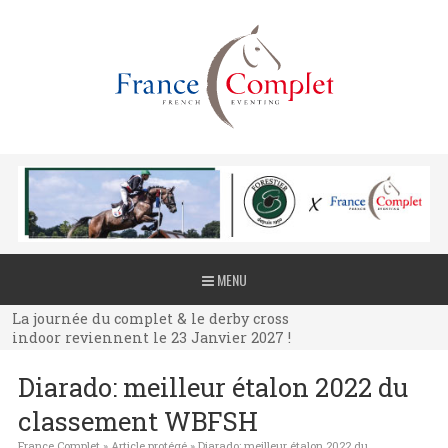
La journée du complet & le derby cross
MENU
indoor reviennent le 23 Janvier 2027 !
La journée du complet & le derby cross
indoor reviennent le 23 Janvier 2027 !
La journée du complet & le derby cross
Diarado: meilleur étalon 2022 du
indoor reviennent le 23 Janvier 2027 !
classement WBFSH
France Complet
»
Article protégé
»
Diarado: meilleur étalon 2022 du