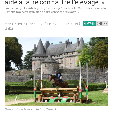
aidé à faire connaître l’élevage. »
France Complet
»
Article protégé
»
Élevage Tonick : « Le Circuit des Espoirs du
Complet m’a beaucoup aidé à faire connaître l’élevage. »
ÉLEVAGE
CENTRE
CET ARTICLE A ÉTÉ PUBLIÉ LE : 27 JUILLET 2023 À
13H28
Simon Robichon et Feeling Tonick