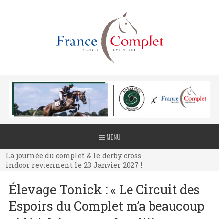
La journée du complet & le derby cross
MENU
indoor reviennent le 23 Janvier 2027 !
La journée du complet & le derby cross
indoor reviennent le 23 Janvier 2027 !
La journée du complet & le derby cross
Élevage Tonick : « Le Circuit des
indoor reviennent le 23 Janvier 2027 !
Espoirs du Complet m’a beaucoup