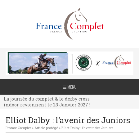
La journée du complet & le derby cross
MENU
indoor reviennent le 23 Janvier 2027 !
La journée du complet & le derby cross
indoor reviennent le 23 Janvier 2027 !
La journée du complet & le derby cross
Elliot Dalby : l’avenir des Juniors
indoor reviennent le 23 Janvier 2027 !
France Complet
»
Article protégé
»
Elliot Dalby : l’avenir des Juniors