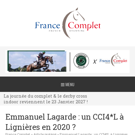
La journée du complet & le derby cross
MENU
indoor reviennent le 23 Janvier 2027 !
La journée du complet & le derby cross
indoor reviennent le 23 Janvier 2027 !
La journée du complet & le derby cross
Emmanuel Lagarde : un CCI4*L à
indoor reviennent le 23 Janvier 2027 !
Lignières en 2020 ?
France Complet
»
Article protégé
»
Emmanuel Lagarde : un CCI4*L à Lignières