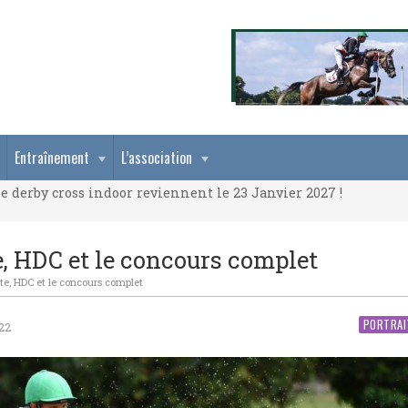
e derby cross indoor reviennent le 23 Janvier 2027 !
Entraînement
L’association
e derby cross indoor reviennent le 23 Janvier 2027 !
e derby cross indoor reviennent le 23 Janvier 2027 !
 HDC et le concours complet
e, HDC et le concours complet
PORTRAI
22