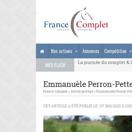
La journée du complet & l
Nos actions
Annonces
Compétition
La journée du complet & l
INFO FLASH
La journée du complet & l
Emmanuèle Perron-Pette,
France Complet
»
Article protégé
»
Emmanuèle Perron-Pett
CET ARTICLE A ÉTÉ PUBLIÉ LE : 07 MAI 2021 À 13H