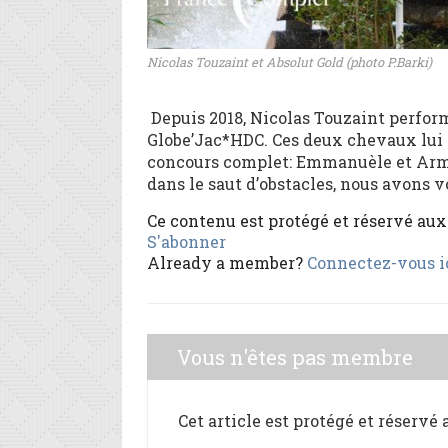
Nicolas Touzaint et Absolut Gold (photo P.Barki)
Depuis 2018, Nicolas Touzaint perfor
Globe’Jac*HDC. Ces deux chevaux lui s
concours complet: Emmanuèle et Arma
dans le saut d’obstacles, nous avons vo
Ce contenu est protégé et réservé au
S'abonner
Already a member?
Connectez-vous i
Vous n'êtes pas membre
Cet article est protégé et réservé